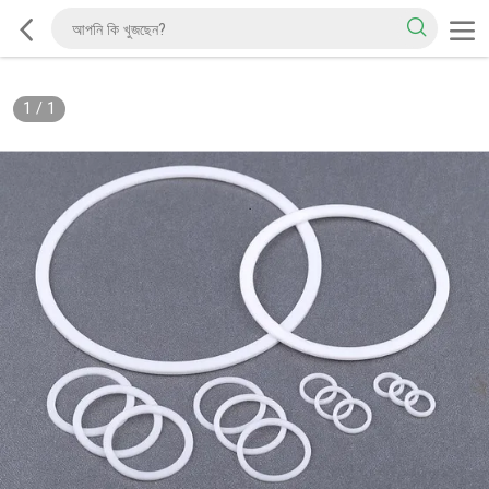
1
/
1