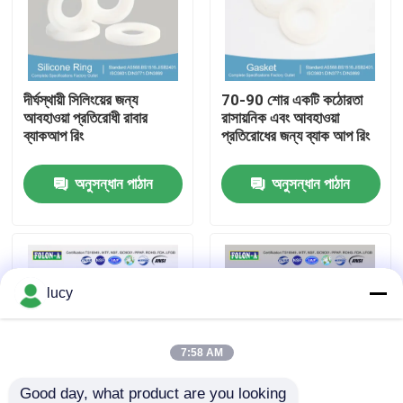
আমাদের সম্পর্কে
দীর্ঘস্থায়ী সিলিংয়ের জন্য
70-90 শোর একটি কঠোরতা
কারখানা ভ্রমণ
আবহাওয়া প্রতিরোধী রাবার
রাসায়নিক এবং আবহাওয়া
ব্যাকআপ রিং
প্রতিরোধের জন্য ব্যাক আপ রিং
মান নিয়ন্ত্রণ
অনুসন্ধান পাঠান
অনুসন্ধান পাঠান
আমাদের সাথে যোগাযোগ করুন
খবর
lucy
সব ক্ষেত্রেই
7:58 AM
রাবার বা রিং
Good day, what product are you looking 