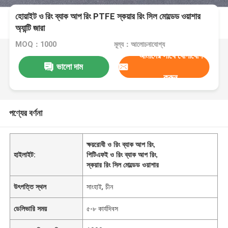
হোয়াইট ও রিং ব্যাক আপ রিং PTFE স্কয়ার রিং সিল মোল্ডেড ওয়াশার
অ্যান্টি জারা
MOQ：1000
মূল্য：আলোচনাযোগ্য
আমাদের সাথে যোগাযোগ
ভালো দাম
করুন
পণ্যের বর্ণনা
ক্ষয়রোধী ও রিং ব্যাক আপ রিং
,
হাইলাইট:
পিটিএফই ও রিং ব্যাক আপ রিং
,
স্কয়ার রিং সিল মোল্ডেড ওয়াশার
উৎপত্তি স্থল
সাংহাই, চীন
ডেলিভারি সময়
৫-৮ কার্যদিবস