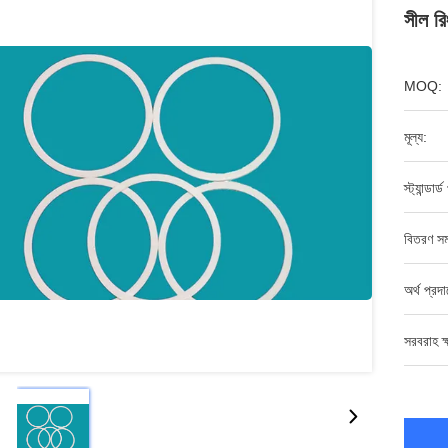
সীল রি
MOQ:
মূল্য:
স্ট্যান্ডার্
বিতরণ সম
অর্থ প্রদ
সরবরাহ ক্