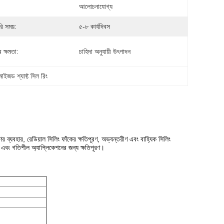
আলোচনাযোগ্য
ি সময়:
৫-৮ কার্যদিবস
 ক্ষমতা:
চাহিদা অনুযায়ী উৎপাদন
মাইজড শ্যাফ্ট সিল রিং
 ব্যবহার, রেডিয়াল সিলিং ফাঁকের ক্ষতিপূরণ, অভ্যন্তরীণ এবং বাহ্যিক সিলিং
থির এবং গতিশীল অ্যাপ্লিকেশনের জন্য ক্ষতিপূরণ।