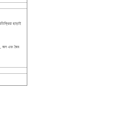
তিক্রিয়া ছাড়াই
ধী, জল এবং জৈব