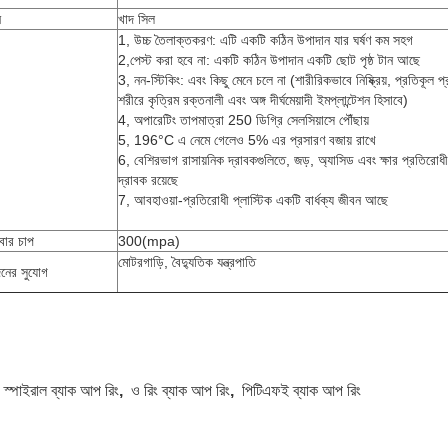
ন
খাদ সিল
1, উচ্চ তৈলাক্তকরণ: এটি একটি কঠিন উপাদান যার ঘর্ষণ কম সহগ
2,পেস্ট করা হবে না: একটি কঠিন উপাদান একটি ছোট পৃষ্ঠ টান আছে
3, নন-স্টিকিং: এবং কিছু মেনে চলে না (শারীরিকভাবে নিষ্ক্রিয়, প্রতিকূল প্র
শরীরে কৃত্রিম রক্তনালী এবং অঙ্গ দীর্ঘমেয়াদী ইমপ্লান্টেশন হিসাবে)
4, অপারেটিং তাপমাত্রা 250 ডিগ্রি সেলসিয়াসে পৌঁছায়
5, 196°C এ নেমে গেলেও 5% এর প্রসারণ বজায় রাখে
6, বেশিরভাগ রাসায়নিক দ্রাবকগুলিতে, জড়, অ্যাসিড এবং ক্ষার প্রতিরো
দ্রাবক রয়েছে
7, আবহাওয়া-প্রতিরোধী প্লাস্টিক একটি বার্ধক্য জীবন আছে
বার চাপ
300(mpa)
মোটরগাড়ি, বৈদ্যুতিক যন্ত্রপাতি
নের সুযোগ
:
স্পাইরাল ব্যাক আপ রিং
,
ও রিং ব্যাক আপ রিং
,
পিটিএফই ব্যাক আপ রিং