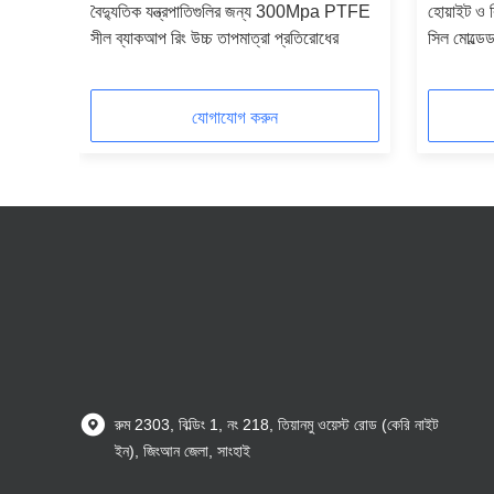
ঞ্জ সিল
বৈদ্যুতিক যন্ত্রপাতিগুলির জন্য 300Mpa PTFE
হোয়াইট ও 
সীল ব্যাকআপ রিং উচ্চ তাপমাত্রা প্রতিরোধের
সিল মোল্ডেড 
যোগাযোগ করুন
রুম 2303, বিল্ডিং 1, নং 218, তিয়ানমু ওয়েস্ট রোড (কেরি নাইট
ইন), জিংআন জেলা, সাংহাই