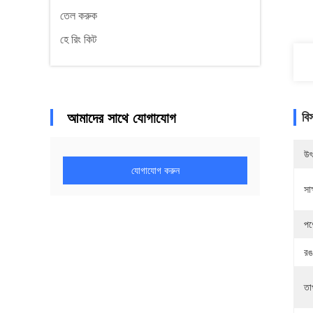
তেল করুক
হে রিং কিট
আমাদের সাথে যোগাযোগ
বি
উৎ
যোগাযোগ করুন
সাক
পণ
রঙ
তা