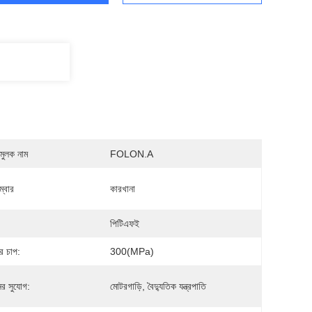
মুলক নাম
FOLON.A
্বার
কারখানা
:
পিটিএফই
র চাপ:
300(MPa)
র সুযোগ:
মোটরগাড়ি, বৈদ্যুতিক যন্ত্রপাতি