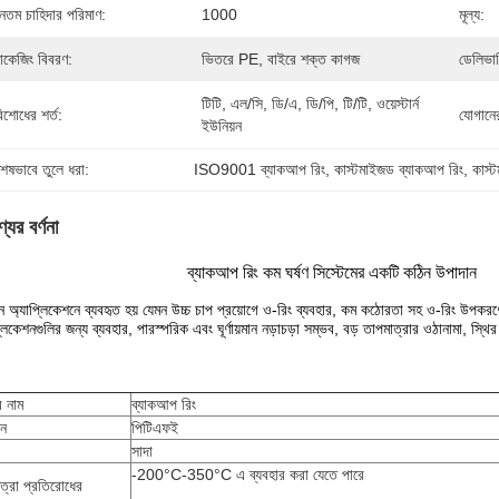
যূনতম চাহিদার পরিমাণ:
1000
মূল্য:
যাকেজিং বিবরণ:
ভিতরে PE, বাইরে শক্ত কাগজ
ডেলিভার
টিটি, এল/সি, ডি/এ, ডি/পি, টি/টি, ওয়েস্টার্ন 
িশোধের শর্ত:
যোগানের
ইউনিয়ন
শেষভাবে তুলে ধরা:
ISO9001 ব্যাকআপ রিং
, 
কাস্টমাইজড ব্যাকআপ রিং
, 
কাস্ট
যের বর্ণনা
ব্যাকআপ রিং কম ঘর্ষণ সিস্টেমের একটি কঠিন উপাদান
্ন অ্যাপ্লিকেশনে ব্যবহৃত হয় যেমন উচ্চ চাপ প্রয়োগে ও-রিং ব্যবহার, কম কঠোরতা সহ ও-রিং উপকরণের
্লিকেশনগুলির জন্য ব্যবহার, পারস্পরিক এবং ঘূর্ণায়মান নড়াচড়া সম্ভব, বড় তাপমাত্রার ওঠানামা, স্
র নাম
ব্যাকআপ রিং
ান
পিটিএফই
সাদা
-200°C-350°C এ ব্যবহার করা যেতে পারে
ত্রা প্রতিরোধের