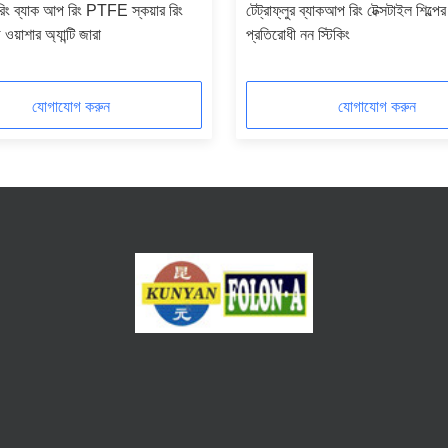
রিং ব্যাক আপ রিং PTFE স্কয়ার রিং
টেট্রাফ্লুর ব্যাকআপ রিং টেক্সটাইল শিল্পে
ওয়াশার অ্যান্টি জারা
প্রতিরোধী নন স্টিকিং
যোগাযোগ করুন
যোগাযোগ করুন