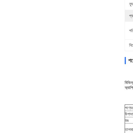
ন্
প্
পর
বি
পণ্
বিভিন
অ্যাপ
পণ্যে
উপাদ
রঙ
তাপমা