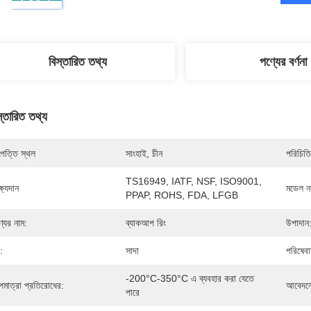
বিস্তারিত তথ্য
পণ্যের বর্ণনা
স্তারিত তথ্য
পত্তি স্থল
সাংহাই, চীন
পরিচিতি
TS16949, IATF, NSF, ISO9001, 
্ষ্যদান
মডেল নম
PPAP, ROHS, FDA, LFGB
্যের নাম:
ব্যাকআপ রিং
উপাদান
:
সাদা
পরিষেবা
-200°C-350°C এ ব্যবহার করা যেতে 
পমাত্রা প্রতিরোধের:
আবেদনে
পারে