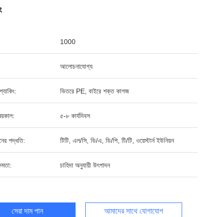
ং
1000
আলোচনাযোগ্য
ড প্যাকিং:
ভিতরে PE, বাইরে শক্ত কাগজ
য়কাল:
৫-৮ কার্যদিবস
ানের পদ্ধতি:
টিটি, এল/সি, ডি/এ, ডি/পি, টি/টি, ওয়েস্টার্ন ইউনিয়ন
ষমতা:
চাহিদা অনুযায়ী উৎপাদন
সেরা দাম পান
আমাদের সাথে যোগাযোগ