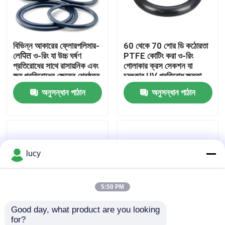
আমাদের সম্পর্কে
বিভিন্ন আকারের ফ্লোরপলিমার-
60 থেকে 70 শোর ডি কঠোরতা
লেपित ও-রিং যা উচ্চ ঘর্ষণ
PTFE কোটিং করা ও-রিং
কারখানা ভ্রমণ
প্রতিরোধের সাথে রাসায়নিক এবং
গোলাকার ক্রস সেকশন যা
ক্ষয় প্রতিরোধের ক্ষেত্রে শ্রেষ্ঠত্ব
চমৎকার UV প্রতিরোধ ক্ষমতা
প্রদান করে
প্রদান করে দীর্ঘমেয়াদী ব্যবহারের
অনুসন্ধান পাঠান
অনুসন্ধান পাঠান
মান নিয়ন্ত্রণ
জন্য ডিজাইন করা হয়েছে
আমাদের সাথে যোগাযোগ করুন
lucy
খবর
সব ক্ষেত্রেই
5:50 PM
Good day, what product are you looking 
রাবার বা রিং
for?
ব্রেক এ লং 300 শতাংশ
ঘর্ষণ প্রতিরোধের পিটিএফই