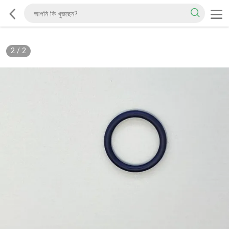
2
/
2