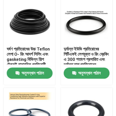
ঘর্ষণ প্রতিরোধের উচ্চ Teflon
দুর্দান্ত ইউভি প্রতিরোধের
লেপা O- রিং আদর্শ সিলিং এবং
পিটিএফই লেপযুক্ত ও রিং ব্রেকিং
gasketing বিভিন্ন শিল্প
এ 300 শতাংশ প্রসারিত এবং
টেকসই রাসায়নিক প্রতিরোধী
দুর্দান্ত তাপ প্রতিরোধের
বৈশিষ্ট্যযুক্ত কঠোর পরিবেশের
অনুসন্ধান পাঠান
অনুসন্ধান পাঠান
জন্য আদর্শ
বাড়ি
পণ্য
ভিডিও