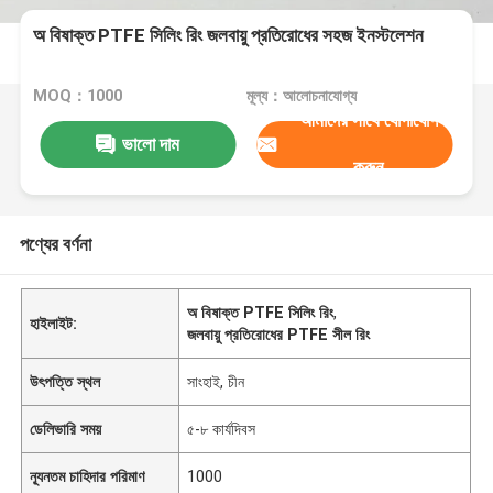
অ বিষাক্ত PTFE সিলিং রিং জলবায়ু প্রতিরোধের সহজ ইনস্টলেশন
MOQ：1000
মূল্য：আলোচনাযোগ্য
আমাদের সাথে যোগাযোগ
ভালো দাম
করুন
পণ্যের বর্ণনা
অ বিষাক্ত PTFE সিলিং রিং
,
হাইলাইট:
জলবায়ু প্রতিরোধের PTFE সীল রিং
উৎপত্তি স্থল
সাংহাই, চীন
ডেলিভারি সময়
৫-৮ কার্যদিবস
ন্যূনতম চাহিদার পরিমাণ
1000