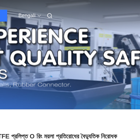
Bengali
FE প্রলিপ্ত O রিং ময়লা প্রতিরোধের বৈদ্যুতিক নিরোধক