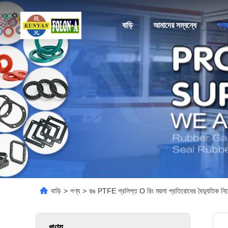
বাড়ি
আমাদের সম্বন্ধে
পণ্য
বাড়ি
>
পণ্য
>
রঙ PTFE প্রলিপ্ত O রিং ময়লা প্রতিরোধের বৈদ্যুতিক ন
পণ্য