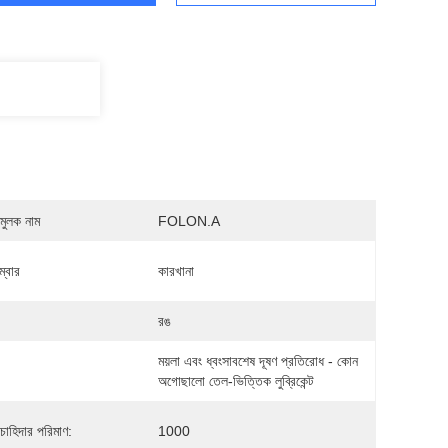
মুলক নাম
FOLON.A
্বার
কারখানা
রঙ
ময়লা এবং ধ্বংসাবশেষ দূষণ প্রতিরোধ - কোন 
অগোছালো তেল-ভিত্তিক লুব্রিকেন্ট
 চাহিদার পরিমাণ:
1000