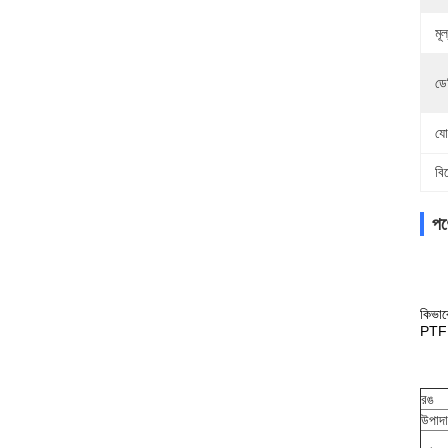
মূল
ডে
যো
বি
পণ্
কিভা
PTFE 
রঙ
উপাদ