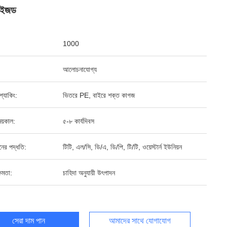
মাইজড
1000
আলোচনাযোগ্য
ড প্যাকিং:
ভিতরে PE, বাইরে শক্ত কাগজ
য়কাল:
৫-৮ কার্যদিবস
ানের পদ্ধতি:
টিটি, এল/সি, ডি/এ, ডি/পি, টি/টি, ওয়েস্টার্ন ইউনিয়ন
ষমতা:
চাহিদা অনুযায়ী উৎপাদন
সেরা দাম পান
আমাদের সাথে যোগাযোগ