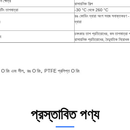
 ক্ষেত্র
রাসায়নিক শিল্প
টিং তাপমাত্রা
-30 °C থেকে 260 °C
রঙ কোডিং দ্বারা অংশ সহজ সনাক্তকরণ -
ন
দ্বারা
চমৎকার তাপ প্রতিরোধের, কম তাপমাত্রা 
্য
রাসায়নিক প্রতিরোধের, বৈদ্যুতিক নিরোধক
:
O রিং এবং সীল
,
রঙ O রিং
,
PTFE প্রলিপ্ত O রিং
প্রস্তাবিত পণ্য