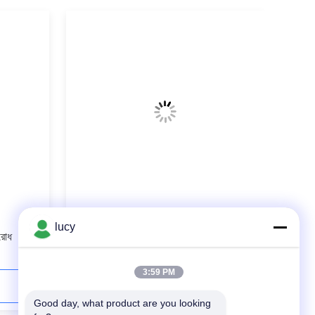
চমৎকার আনুগত্য ঘর্ষণ কর্মক্ষমতা সঙ্গে নন স্টিক
lucy
িরোধ
PTFE প্রলিপ্ত O রিং sealing
3:59 PM
যোগাযোগ করুন
Good day, what product are you looking 