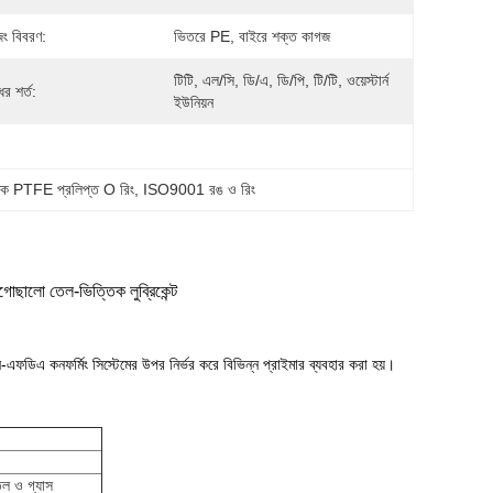
িং বিবরণ:
ভিতরে PE, বাইরে শক্ত কাগজ
টিটি, এল/সি, ডি/এ, ডি/পি, টি/টি, ওয়েস্টার্ন 
র শর্ত:
ইউনিয়ন
োধক PTFE প্রলিপ্ত O রিং
, 
ISO9001 রঙ ও রিং
ছালো তেল-ভিত্তিক লুব্রিকেন্ট
ডিএ কনফর্মিং সিস্টেমের উপর নির্ভর করে বিভিন্ন প্রাইমার ব্যবহার করা হয়।
েল ও গ্যাস