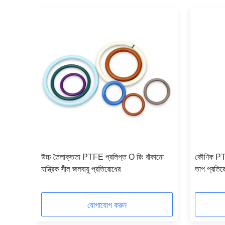
রোধের
উচ্চ তৈলাক্ততা PTFE প্রলিপ্ত O রিং বাঁকানো
কৌণিক PTFE
যান্ত্রিক সীল জলবায়ু প্রতিরোধের
তাপ প্রতির
যোগাযোগ করুন