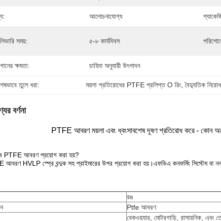
্য:
আলোচনাযোগ্য
প্যাকেজ
লিভারি সময়:
৫-৮ কার্যদিবস
পরিশোধে
গানের ক্ষমতা:
চাহিদা অনুযায়ী উৎপাদন
শেষভাবে তুলে ধরা:
ময়লা প্রতিরোধের PTFE প্রলিপ্ত O রিং
, 
বৈদ্যুতিক নির
যের বর্ণনা
PTFE আবরণ ময়লা এবং ধ্বংসাবশেষ দূষণ প্রতিরোধ করে - কোন অগো
বে PTFE আবরণ প্রয়োগ করা হয়?
আবরণ HVLP স্প্রে বন্দুক সহ প্রাইমারের উপর প্রয়োগ করা হয়।এফডিএ কনফর্মিং সিস্টেম বা নন-এফ
রঙ
ান
Ptfe আবরণ
বেকওয়্যার, মোটরগাড়ি, রাসায়নিক, এবং ত