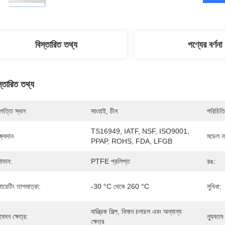
বিস্তারিত তথ্য
পণ্যের বর্ণনা
স্তারিত তথ্য
পত্তি স্থল
সাংহাই, চীন
পরিচিতি
TS16949, IATF, NSF, ISO9001, 
্ষ্যদান
মডেল নম
PPAP, ROHS, FDA, LFGB
াদান:
PTFE প্রলিপ্ত
রঙ:
ারেটিং তাপমাত্রা:
-30 °C থেকে 260 °C
সুবিধা:
যান্ত্রিক শিল্প, বিমান চলাচল এবং অন্যান্য 
েদন ক্ষেত্র:
ন্যূনতম
ক্ষেত্র