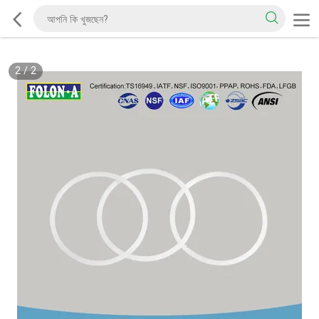
2
/
2