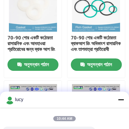
আমাদের সম্পর্কে
কারখানা ভ্রমণ
70-90 শোর একটি কঠোরতা
70-90 শোর একটি কঠোরতা
রাসায়নিক এবং আবহাওয়া
ব্যাকআপ রিং অধিকাংশ রাসায়নিক
প্রতিরোধের জন্য ব্যাক আপ রিং
এবং তাপমাত্রা প্রতিরোধী
মান নিয়ন্ত্রণ
অনুসন্ধান পাঠান
অনুসন্ধান পাঠান
আমাদের সাথে যোগাযোগ করুন
খবর
lucy
সব ক্ষেত্রেই
10:44 AM
রাবার বা রিং