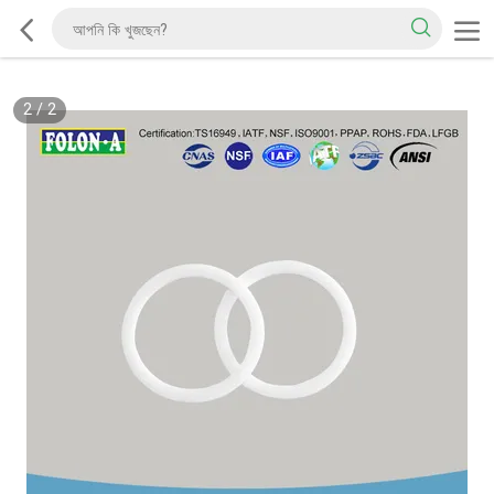
2
/
2