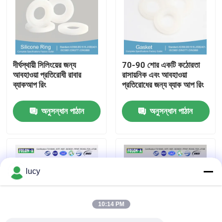
আমাদের সম্পর্কে
কারখানা ভ্রমণ
দীর্ঘস্থায়ী সিলিংয়ের জন্য
70-90 শোর একটি কঠোরতা
আবহাওয়া প্রতিরোধী রাবার
রাসায়নিক এবং আবহাওয়া
ব্যাকআপ রিং
প্রতিরোধের জন্য ব্যাক আপ রিং
মান নিয়ন্ত্রণ
অনুসন্ধান পাঠান
অনুসন্ধান পাঠান
আমাদের সাথে যোগাযোগ করুন
খবর
lucy
সব ক্ষেত্রেই
10:14 PM
রাবার বা রিং